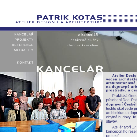
KANCELÁŘ
o kanceláři
PROJEKTY
nabízené služby
REFERENCE
členové kanceláře
AKTUALITY
KONTAKT
Ateliér Desig
veden architekt
architektonické
na dopravně urb
prostředků a de
Praktická činn
působení Doc. Pat
dopravní Českéh
těchto škol vede 
architekturu a dop
obytné budovy. J
stavby
.
Ateliér tvoří 1
koncepčního řešení
projektů
.