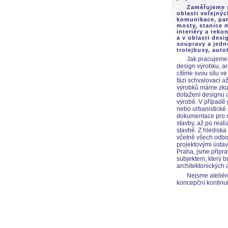
Zaměřujeme s
oblasti veřejný
komunikace, par
mosty, stanice m
interiéry a rek
a v oblasti des
soupravy a jedn
trolejbusy, auto
Jak pracujeme?
design výrobku, a
cítíme svou sílu v
fázi schvalovací a
výrobků máme zkuš
dotažení designu a
výrobě. V případě p
nebo urbanistické
dokumentace pro s
stavby, až po rea
stavbě
. Z hlediska
včetně všech odbo
projektovými ústav
Praha
, jsme připr
subjektem, který b
architektonických 
Nejsme ateliér
koncepční kontinuit