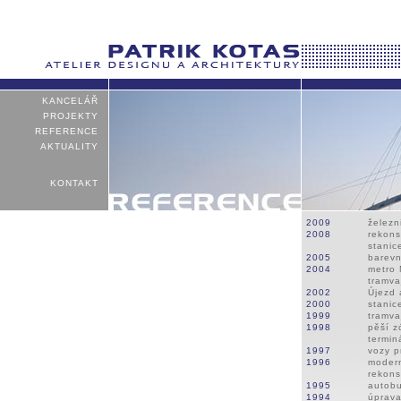
KANCELÁŘ
PROJEKTY
REFERENCE
AKTUALITY
KONTAKT
2009
železn
2008
rekons
stanic
2005
barevn
2004
metro 
tramva
2002
Újezd 
2000
stanic
1999
tramva
1998
pěší z
termin
1997
vozy p
1996
modern
rekons
1995
autob
1994
úprava