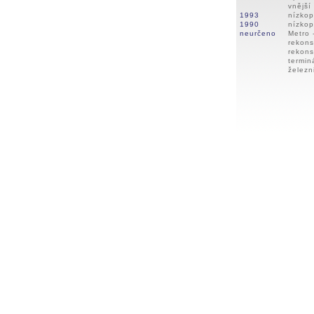
vnější
1993
nízkop
1990
nízkop
neurčeno
Metro 
rekons
rekons
termin
železn