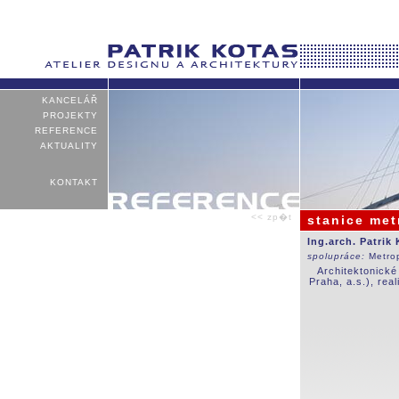
KANCELÁŘ
PROJEKTY
REFERENCE
AKTUALITY
KONTAKT
<< zp�t
stanice met
Ing.arch. Patrik
spolupráce:
Metro
Architektonické
Praha, a.s.), re