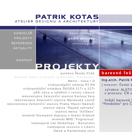
KANCELÁŘ
podle typologie
PROJEKTY
podle abecedy
REFERENCE
chronologicky
AKTUALITY
KONTAKT
barevné řeš
autobus Škoda 21Ab
barevné řešení a interiér rychlovlaku "Pendolino"
Ing.arch. Patrik
Metro - trasa I.D
nízkopodlažní tramvaj RT-6N
| investor:
České 
nízkopodlažní trolejbus ŠKODA 21Tr a 22Tr
výrobce:
ALSTOM
pěší zóna a náměstí v centru Liberce
v provozu:
ČR o
rekonstrukce železniční stanice Karlovy Vary
rekonstrukce železniční stanice Mariánské Lázně
Vnější barevné ř
"Pendolino" pro 
rekonstrukce železniční stanice Praha Hlavní Nádraží
stanice metra "Rajská zahrada"
stanice metra "Střížkov"
terminál Hromadné dopravy v Hradci Králové
terminál MHD "Fügnerova"
tramvajová trať Hlubočepy - Barrandov
tramvajová vozovna v Liberci
Újezd a Karmelitská ulice