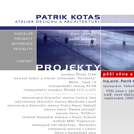
KANCELÁŘ
podle typologie
PROJEKTY
podle abecedy
REFERENCE
chronologicky
AKTUALITY
KONTAKT
pěší zóna a
autobus Škoda 21Ab
barevné řešení a interiér rychlovlaku "Pendolino"
Ing.arch. Patrik
Metro - trasa I.D
nízkopodlažní tramvaj RT-6N
spolupráce:
Valbe
nízkopodlažní trolejbus ŠKODA 21Tr a 22Tr
Pěší zóna v Ján
pěší zóna a náměstí v centru Liberce
tratě, nové dlažb
rekonstrukce železniční stanice Karlovy Vary
realizováno 1996
rekonstrukce železniční stanice Mariánské Lázně
rekonstrukce železniční stanice Praha Hlavní Nádraží
stanice metra "Rajská zahrada"
stanice metra "Střížkov"
terminál Hromadné dopravy v Hradci Králové
terminál MHD "Fügnerova"
tramvajová trať Hlubočepy - Barrandov
tramvajová vozovna v Liberci
Újezd a Karmelitská ulice