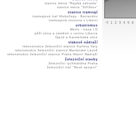
stanice metra "Rajská zahrada"
stanice metra "Střížkov"
stanice tramvají
tramvajová trať Hlubočepy - Barrandov
tramvajová vozovna v Liberci
1
2
3
4
5
6
urbanismus
Metro - trasa I.D
pěší zóna a náměstí v centru Liberce
Újezd a Karmelitská ulice
vlakové nádraží
rekonstrukce železniční stanice Karlovy Vary
rekonstrukce železniční stanice Mariánské Lázně
rekonstrukce železniční stanice Praha Hlavní Nádraží
železniční stavby
železniční rychlodráha Praha
železniční trať "Nové spojení"