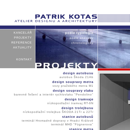
KANCELÁŘ
podle typologie
PROJEKTY
podle abecedy
REFERENCE
chronologicky
AKTUALITY
KONTAKT
design autobusu
autobus Škoda 21Ab
design soupravy metra
vozy pražského metra M1
design soupravy vlaku
barevné řešení a interiér rychlovlaku "Pendolino"
design tramvaje
nízkopodlažní tramvaj RT-6N
design trolejbusu
nízkopodlažní trolejbus ŠKODA 21Tr a 22Tr
stanice autobusů
terminál Hromadné dopravy v Hradci Králové
terminál MHD "Fügnerova"
stanice metra