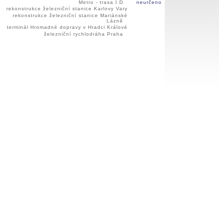
Metro - trasa I.D
neurčeno
rekonstrukce železniční stanice Karlovy Vary
rekonstrukce železniční stanice Mariánské
Lázně
terminál Hromadné dopravy v Hradci Králové
železniční rychlodráha Praha