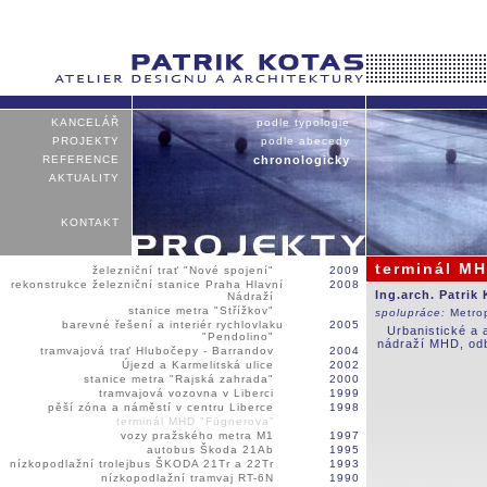
KANCELÁŘ
podle typologie
PROJEKTY
podle abecedy
REFERENCE
chronologicky
AKTUALITY
KONTAKT
terminál M
železniční trať "Nové spojení"
2009
rekonstrukce železniční stanice Praha Hlavní
2008
Ing.arch. Patrik
Nádraží
stanice metra "Střížkov"
spolupráce:
Metro
barevné řešení a interiér rychlovlaku
2005
Urbanistické a 
"Pendolino"
nádraží MHD, odb
tramvajová trať Hlubočepy - Barrandov
2004
Újezd a Karmelitská ulice
2002
stanice metra "Rajská zahrada"
2000
tramvajová vozovna v Liberci
1999
pěší zóna a náměstí v centru Liberce
1998
terminál MHD "Fügnerova"
vozy pražského metra M1
1997
autobus Škoda 21Ab
1995
nízkopodlažní trolejbus ŠKODA 21Tr a 22Tr
1993
nízkopodlažní tramvaj RT-6N
1990